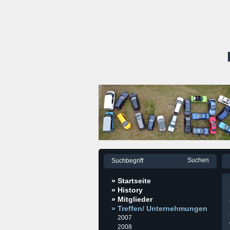
» Startseite
» History
» Mitglieder
» Treffen/ Unternehmungen
2007
2008