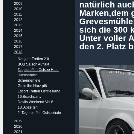
natürlich auc
2009
2010
Marken,dem g
2011
Grevesmühlen
2012
2013
sich die 300 
2014
Unter voller 
2015
2016
den 2. Platz 
2017
2018
Neujahr Treffen 2.0
BOB Saison Auftakt
Tagestreffen Ostsee Haie
Himmelfahrt
Scheunenfete
Go to the Harz pt6
Escort Treffen Ostfriesland
16.Beachparty
Devils Weekend Vol 8
18. Abzelten
2. Tagestreffen Ostseehaie
2019
2020
2021