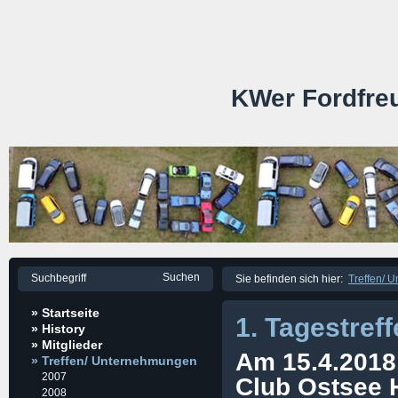
KWer Fordfre
Sie befinden sich hier:
Treffen/ 
» Startseite
1. Tagestref
» History
» Mitglieder
Am 15.4.2018
» Treffen/ Unternehmungen
2007
Club Ostsee H
2008