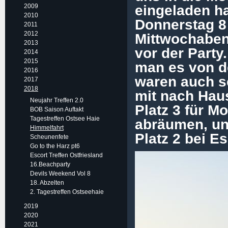
2009
ein
geladen ha
2010
Donnerstag 8
2011
2012
Mittwochaben
2013
vor der Party
2014
2015
man es von d
2016
waren auch s
2017
2018
mit nach Hau
Neujahr Treffen 2.0
Platz 3 für M
BOB Saison Auftakt
Tagestreffen Ostsee Haie
abräumen, uns
Himmelfahrt
Platz 2 bei E
Scheunenfete
Go to the Harz pt6
Escort Treffen Ostfriesland
16.Beachparty
Devils Weekend Vol 8
18. Abzelten
2. Tagestreffen Ostseehaie
2019
2020
2021