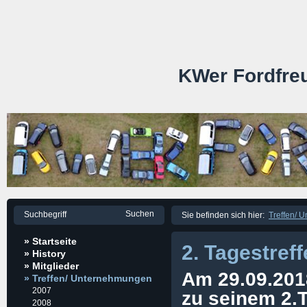
KWer Fordfre
Sie befinden sich hier:
Treffen/ 
» Startseite
2. Tagestref
» History
» Mitglieder
Am 29.09.2018
» Treffen/ Unternehmungen
2007
zu seinem 2.
2008