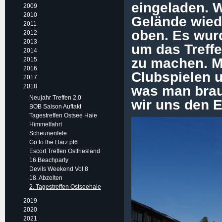
eingeladen. 
2009
2010
Gelände wiede
2011
oben. Es wur
2012
2013
um das Treffe
2014
zu machen. M
2015
2016
Clubspielen 
2017
2018
was man brau
Neujahr Treffen 2.0
wir uns den E
BOB Saison Auftakt
Tagestreffen Ostsee Haie
Himmelfahrt
Scheunenfete
Go to the Harz pt6
Escort Treffen Ostfriesland
16.Beachparty
Devils Weekend Vol 8
18. Abzelten
2. Tagestreffen Ostseehaie
2019
2020
2021